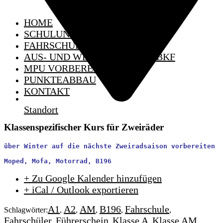
HOME
SCHULUNGSTERMINE
FAHRSCHULE
AUS- UND WEITERBILDUNG BKF
MPU VORBEREITUNG
PUNKTEABBAU
KONTAKT
Standort
Klassenspezifischer Kurs für Zweiräder
über Winter auf die nächste Zweiradsaison vorbereiten
Moped, Mofa, Motorrad, B196
+ Zu Google Kalender hinzufügen
+ iCal / Outlook exportieren
A1
A2
AM
B196
Fahrschule
Schlagwörter:
,
,
,
,
,
Fahrschüler
Führerschein
Klasse A
Klasse AM
,
,
,
,