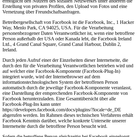
ermöglicht den Nutzern des sozialen Netzwerkes unter anderem die
Erstellung von privaten Profilen, den Upload von Fotos und eine
Vernetzung über Freundschaftsanfragen.
Betreibergesellschaft von Facebook ist die Facebook, Inc., 1 Hacker
Way, Menlo Park, CA 94025, USA. Für die Verarbeitung
personenbezogener Daten Verantwortlicher ist, wenn eine betroffene
Person außerhalb der USA oder Kanada lebt, die Facebook Ireland
Ltd., 4 Grand Canal Square, Grand Canal Harbour, Dublin 2,
Ireland.
Durch jeden Aufruf einer der Einzelseiten dieser Internetseite, die
durch den für die Verarbeitung Verantwortlichen betrieben wird und
auf welcher eine Facebook-Komponente (Facebook-Plug-In)
integriert wurde, wird der Internetbrowser auf dem
informationstechnologischen System der betroffenen Person
automatisch durch die jeweilige Facebook-Komponente veranlasst,
eine Darstellung der entsprechenden Facebook-Komponente von
Facebook herunterzuladen. Eine Gesamtübersicht über alle
Facebook-Plug-Ins kann unter
https://developers.facebook.com/docs/plugins/?locale=de_DE
abgerufen werden. Im Rahmen dieses technischen Verfahrens erhält
Facebook Kenntnis darüber, welche konkrete Unterseite unserer
Internetseite durch die betroffene Person besucht wird.
Sofern die betroffene Person gleichzeitig bei Facebook eingeloggt