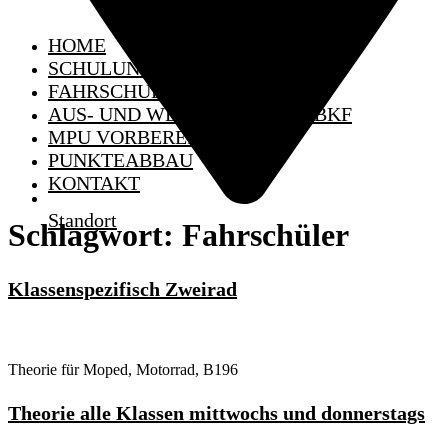
HOME
SCHULUNGSTERMINE
FAHRSCHULE
AUS- UND WEITERBILDUNG BKF
MPU VORBEREITUNG
PUNKTEABBAU
KONTAKT
Standort
Schlagwort:
Fahrschüler
Klassenspezifisch Zweirad
Theorie für Moped, Motorrad, B196
Theorie alle Klassen mittwochs und donnerstags