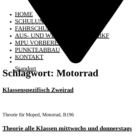
HOME
SCHULUNGSTERMINE
FAHRSCHULE
AUS- UND WEITERBILDUNG BKF
MPU VORBEREITUNG
PUNKTEABBAU
KONTAKT
Standort
Schlagwort:
Motorrad
Klassenspezifisch Zweirad
Theorie für Moped, Motorrad, B196
Theorie alle Klassen mittwochs und donnerstags