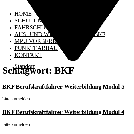
HOME
SCHULUNGSTERMINE
FAHRSCHULE
AUS- UND WEITERBILDUNG BKF
MPU VORBEREITUNG
PUNKTEABBAU
KONTAKT
Standort
Schlagwort:
BKF
BKF Berufskraftfahrer Weiterbildung Modul 5
bitte anmelden
BKF Berufskraftfahrer Weiterbildung Modul 4
bitte anmelden