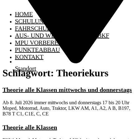
HOME
SCHULUNGSTERMINE
FAHRSCHULE
AUS- UND WEITERBILDUNG BKF
MPU VORBEREITUNG
PUNKTEABBAU
KONTAKT
Standort
Schlagwort:
Theoriekurs
Theorie alle Klassen mittwochs und donnerstags
Ab 8. Juli 2026 immer mittwochs und donnerstags 17 bis 20 Uhr
Moped, Motorrad, Auto, Traktor, LKW AM, A1, A2, A B, B197,
B78 T C1, C1E, C, CE
Theorie alle Klassen